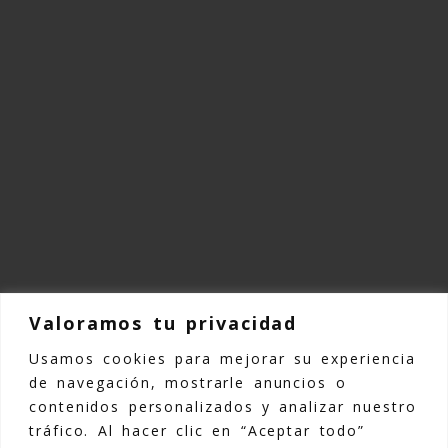
CONTACTO
P. Ugaldeguren I
Parcela 4, Pabellón 21
48170 Zamudio (Bizkaia)
Valoramos tu privacidad
Usamos cookies para mejorar su experiencia
©Copyright 2025 Kemmen TPE |
Aviso
de navegación, mostrarle anuncios o
legal
|
Política de Privacidad
|
Política
contenidos personalizados y analizar nuestro
de Cookies
|
Declaración de
tráfico. Al hacer clic en “Aceptar todo”
accesibilidad
|
Mapa Web