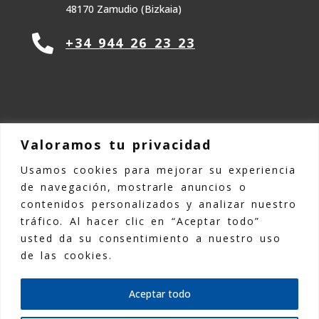
48170 Zamudio (Bizkaia)

+34 944 26 23 23
Valoramos tu privacidad
Usamos cookies para mejorar su experiencia
©Copyright 2025 Kemmen TPE |
Aviso
de navegación, mostrarle anuncios o
legal
|
Política de Privacidad
|
Política
contenidos personalizados y analizar nuestro
de Cookies
|
Declaración de
tráfico. Al hacer clic en “Aceptar todo”
accesibilidad
|
Mapa Web
usted da su consentimiento a nuestro uso
de las cookies.
Desarrollado por
Posik Marketing Digital
Aceptar todo