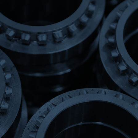
ACOPLAMIENTOS
DENTADOS Y
FLEXIBLES
Nuestra línea de
acoplamientos
dentados y flexibles
está
diseñada para operar en las
condiciones más exigentes,