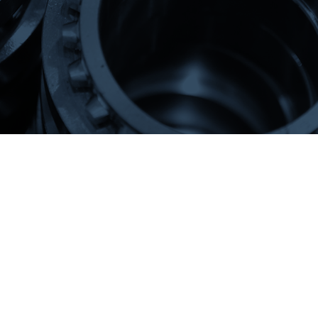
ofreciendo máxima
precisión,
resistencia y capacidad de
compensación angular
.
Acoplamientos industriales
¿QUÉ SON LOS
ACOPLAMIENTOS