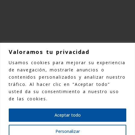
Valoramos tu privacidad
Usamos cookies para mejorar su experiencia
©Copyright 2025 Kemmen TPE |
Aviso
de navegación, mostrarle anuncios o
legal
|
Política de Privacidad
|
Política
contenidos personalizados y analizar nuestro
de Cookies
|
Declaración de
tráfico. Al hacer clic en “Aceptar todo”
accesibilidad
|
Mapa Web
usted da su consentimiento a nuestro uso
de las cookies.
Desarrollado por
Posik Marketing Digital
Aceptar todo
Personalizar