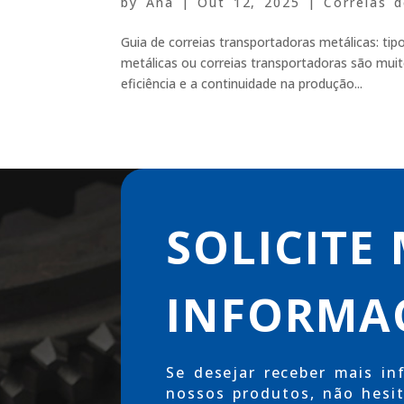
by
Ana
|
Out 12, 2025
|
Correias 
Guia de correias transportadoras metálicas: tip
metálicas ou correias transportadoras são mui
eficiência e a continuidade na produção...
SOLICITE
INFORMA
Se desejar receber mais in
nossos produtos, não hesi