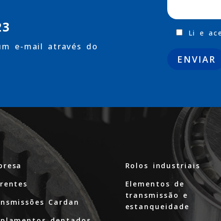
23
Li e ac
 um e-mail através do
presa
Rolos industriais
rentes
Elementos de
transmissão e
ansmissões Cardan
estanqueidade
oplamentos dentados