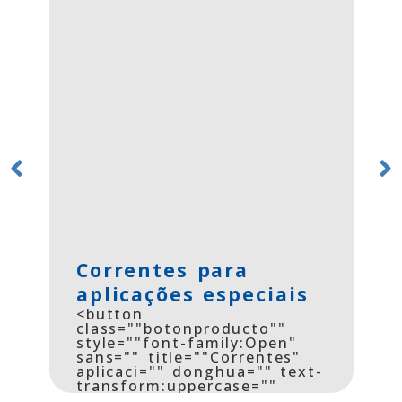
Correntes para
aplicações especiais
<button
class=""botonproducto""
style=""font-family:Open"
sans="" title=""Correntes"
ext-
aplicaci="" donghua="" text-
transform:uppercase=""
background-color:=""