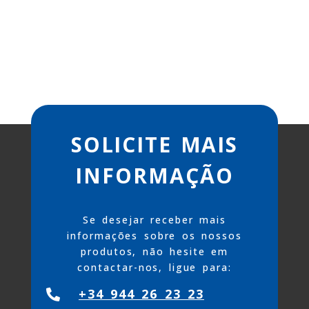
x=""
border:none=""
:=""
padding:10px="" border-
radius:100px="" color:=""
font-weight:600="" font-
size:14px="" letter-
spacing:0.12rem="" margin-
t-
top:20px=""><a
href="https://kemmen.com/pt-
pt/correntes-para-
aplicacoes-especiais/">Ver
producto</a></button>
SOLICITE MAIS
INFORMAÇÃO
Se desejar receber mais
informações sobre os nossos
produtos, não hesite em
contactar-nos, ligue para:
+34 944 26 23 23
