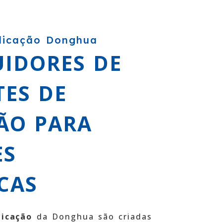
plicação Donghua
UIDORES DE
ES DE
ÃO PARA
ES
ICAS
licação
da Donghua são criadas