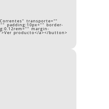
"Correntes" transporte=""
"" padding:10px="" border-
ng:0.12rem="" margin-
/">Ver producto</a></button>