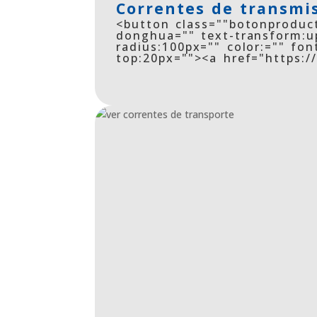
Correntes de transmi
<button class=""botonproduct
donghua="" text-transform:up
radius:100px="" color:="" fon
top:20px=""><a href="https: