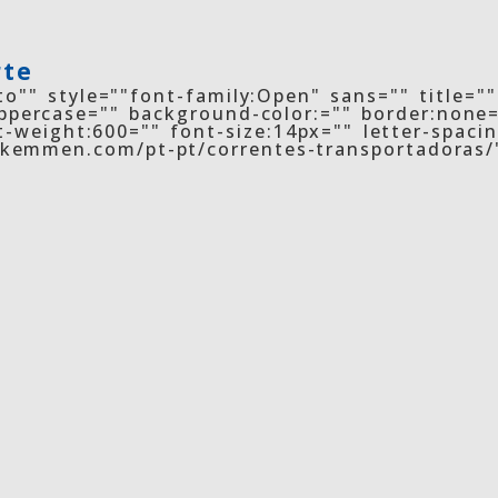
rte
o"" style=""font-family:Open" sans="" title="
percase="" background-color:="" border:none=
t-weight:600="" font-size:14px="" letter-spaci
//kemmen.com/pt-pt/correntes-transportadoras