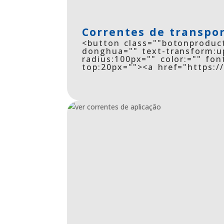
Correntes de transpo
<button class=""botonproduct
donghua="" text-transform:up
radius:100px="" color:="" fon
top:20px=""><a href="https: