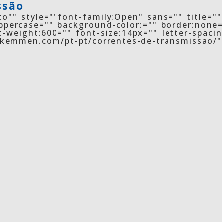
ssão
o"" style=""font-family:Open" sans="" title=""
percase="" background-color:="" border:none=
t-weight:600="" font-size:14px="" letter-spaci
//kemmen.com/pt-pt/correntes-de-transmissao/