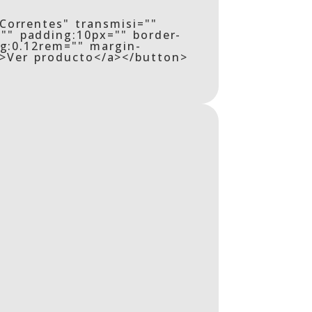
Correntes" transmisi=""
"" padding:10px="" border-
ng:0.12rem="" margin-
">Ver producto</a></button>