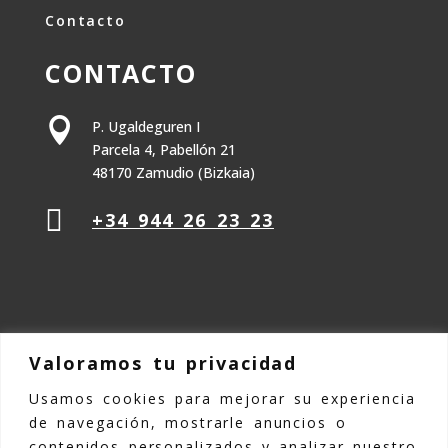
Contacto
CONTACTO

P. Ugaldeguren I
Parcela 4, Pabellón 21
48170 Zamudio (Bizkaia)

+34 944 26 23 23
Valoramos tu privacidad
Usamos cookies para mejorar su experiencia
©Copyright 2025 Kemmen TPE |
Aviso
de navegación, mostrarle anuncios o
legal
|
Política de Privacidad
|
Política
contenidos personalizados y analizar nuestro