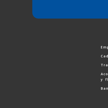
Em
Ca
Tra
Ac
y f
Ban