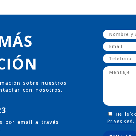
 MÁS
CIÓN
ormación sobre nuestros
ntactar con nosotros,
23
He leíd
Privacidad
.
os por email a través
.