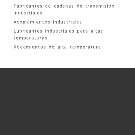
Fabricantes de cadenas de transmisión
industriales
Acoplamientos industriales
Lubricantes industriales para altas
temperaturas
Rodamientos de alta temperatura
SOLICITA MÁS
INFORMACIÓN
Si quieres recibir más
información sobre nuestros
productos, no dudes en
contactar con nosotros,